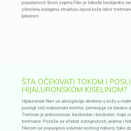
popularnost širom svijeta.Filer je takođe bezbjedno neh
oštećenu kolagenu strukturu ispod kože.Izbor tretmana 
ljekarom.
ŠTA OČEKIVATI TOKOM I POSLI
HIJALURONSKOM KISELINOM?
Hijaluronski fileri se ubrizgavaju direktno u kožu u mali
postigli Vaš maksimalni komfor, primenjuje se lokalna a
Tretman je jednostavan, bezbedan i bezbolan, traje o
tretmana. Postiže se efekat zategnutosti, jedrine i hid
Filerom se popunjava volumen kožnog nabora, tako da