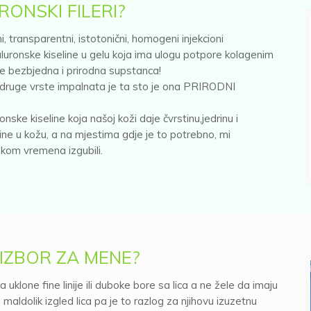
RONSKI FILERI?
čni, transparentni, istotonični, homogeni injekcioni
hijaluronske kiseline u gelu koja ima ulogu potpore kolagenim
 je bezbjedna i prirodna supstanca!
druge vrste impalnata je ta sto je ona PRIRODNI
ske kiseline koja našoj koži daje čvrstinu,jedrinu i
line u kožu, a na mjestima gdje je to potrebno, mi
kom vremena izgubili.
I IZBOR ZA MENE?
da uklone fine linije ili duboke bore sa lica a ne žele da imaju
maldolik izgled lica pa je to razlog za njihovu izuzetnu