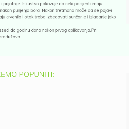
i prijatnije. Iskustvo pokazuje da neki pacijenti imaju
 nakon punjenja bora. Nakon tretmana može da se pojavi
raju crvenilo i otok treba izbegavati sunčanje i izlaganje jako
seci do godinu dana nakon prvog aplikovanja.Pri
 produžava.
ŽEMO POPUNITI: