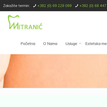
Zakažite termin:
+382 (0) 69 228 089
+382 (0) 68 447
Početna
O Nama
Usluge
Estetska me