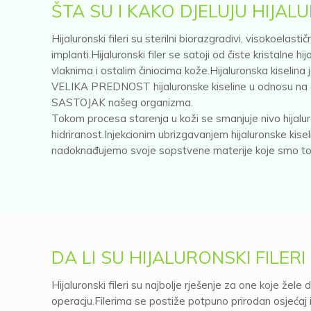
ŠTA SU I KAKO DJELUJU HIJALU
Hijaluronski fileri su sterilni biorazgradivi, visokoelasti
implanti.Hijaluronski filer se satoji od čiste kristalne 
vlaknima i ostalim činiocima kože.Hijaluronska kiselina
VELIKA PREDNOST hijaluronske kiseline u odnosu na 
SASTOJAK našeg organizma.
Tokom procesa starenja u koži se smanjuje nivo hijaluron
hidriranost.Injekcionim ubrizgavanjem hijaluronske kise
nadoknađujemo svoje sopstvene materije koje smo to
DA LI SU HIJALURONSKI FILER
Hijaluronski fileri su najbolje rješenje za one koje žele 
operacju.Filerima se postiže potpuno prirodan osjećaj i 