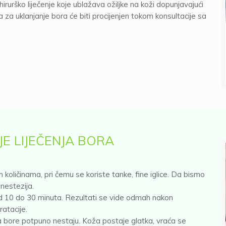
irurško liječenje koje ublažava ožiljke na koži dopunjavajući
za uklanjanje bora će biti procijenjen tokom konsultacije sa
JE LIJEČENJA BORA
m količinama, pri čemu se koriste tanke, fine iglice. Da bismo
nestezija.
d 10 do 30 minuta. Rezultati se vide odmah nakon
ratacije.
 bore potpuno nestaju. Koža postaje glatka, vraća se