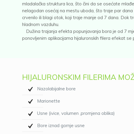
mladalačka struktura lica, što čini da se osećate mlađe 
nelagodan osećaj na mestu uboda, što traje par dana
crvenilo ili blagi otok, koji traje manje od 7 dana. Dok t
hladnom vazduhu.
Dužina trajanja efekta popunjavanja bora je od 7 mje
ponovljenim aplikacijama hijaluronskih filera efekat se
HIJALURONSKIM FILERIMA MO
Nazolabijalne bore
Marionette
Usne (ivice, volumen ,promjena oblika)
Bore iznad gornje usne