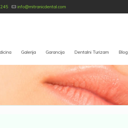
 245
info@mitranicdental.com
dicina
Galerija
Garancija
Dentalni Turizam
Blog