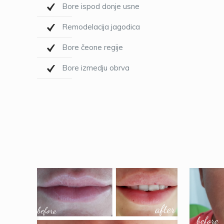
Bore ispod donje usne
Remodelacija jagodica
Bore čeone regije
Bore izmedju obrva