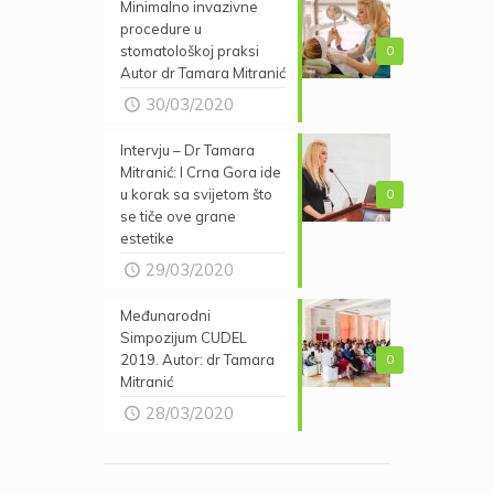
Minimalno invazivne
procedure u
stomatološkoj praksi
0
Autor dr Tamara Mitranić
30/03/2020
Intervju – Dr Tamara
Mitranić: I Crna Gora ide
u korak sa svijetom što
0
se tiče ove grane
estetike
29/03/2020
Međunarodni
Simpozijum CUDEL
2019. Autor: dr Tamara
0
Mitranić
28/03/2020