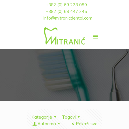
+382 (0) 69 228 089
+382 (0) 68 447 245
info@mitranicdental.com
Kategorije
Tagovi
Autorima
Pokaži sve