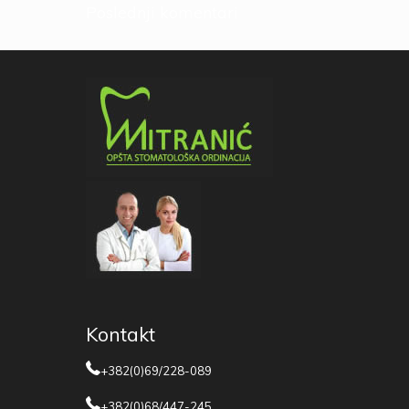
Poslednji komentari
Kontakt
+382(0)69/228-089
+382(0)68/447-245