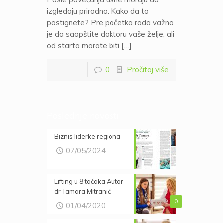
izgledaju prirodno. Kako da to
postignete? Pre početka rada važno
je da saopštite doktoru vaše želje, ali
od starta morate biti […]
0
Pročitaj više
Poslednje novosti
Biznis liderke regiona
07/05/2024
Lifting u 8 tačaka Autor
dr Tamara Mitranić
0
01/04/2020