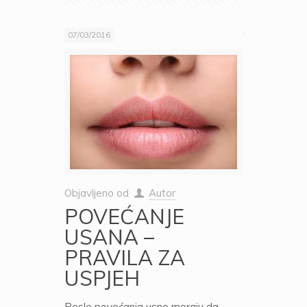
07/03/2016
Objavljeno od
Autor
POVEĆANJE
USANA –
PRAVILA ZA
USPJEH
Posle povećanja usne moraju da