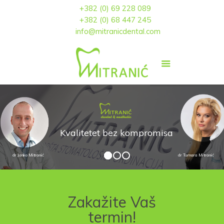
+382 (0) 69 228 089
+382 (0) 68 447 245
info@mitranicdental.com
K
v
a
l
i
t
e
t
e
t
b
e
z
k
o
m
p
r
o
m
i
s
a
dr Janko Mitranić
dr Tamara Mitranić
Zakažite Vaš
termin!