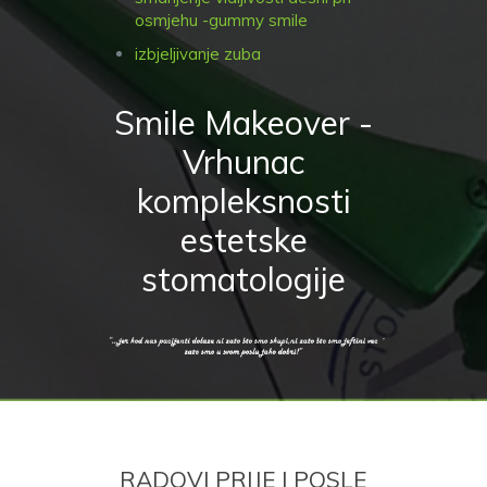
osmjehu -gummy smile
izbjeljivanje zuba
Smile Makeover -
Vrhunac
kompleksnosti
estetske
stomatologije
RADOVI PRIJE | POSLE