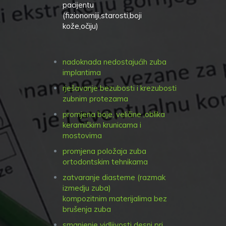
pacijentu
(fizionomiji,starosti,boji
kože,očiju)
nadoknada nedostajućih zuba
implantima
rješavanje bezubosti i krezubosti
zubnim protezama
promjena boje, veličine ,oblika
keramičkim krunicama i
mostovima
promjena položaja zuba
ortodontskim tehnikama
zatvaranje diasteme (razmak
izmedju zuba)
kompozitnim materijalima bez
brušenja zuba
smanjenje vidljivosti desni pri