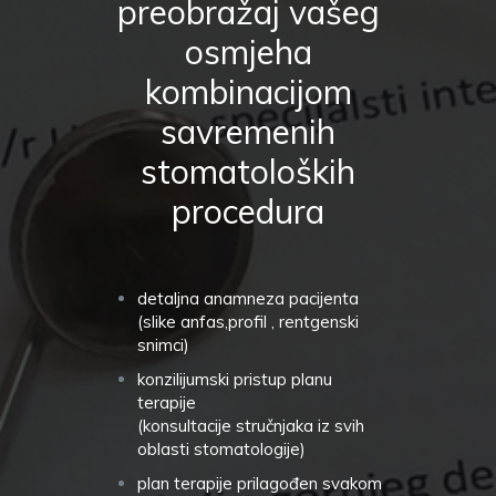
preobražaj vašeg
osmjeha
kombinacijom
savremenih
stomatoloških
procedura
detaljna anamneza pacijenta
(slike anfas,profil , rentgenski
snimci)
konzilijumski pristup planu
terapije
(konsultacije stručnjaka iz svih
oblasti stomatologije)
plan terapije prilagođen svakom