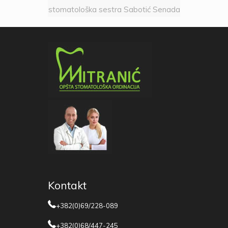
stomatološka sestra Sabotić Senada
Kontakt
+382(0)69/228-089
+382(0)68/447-245