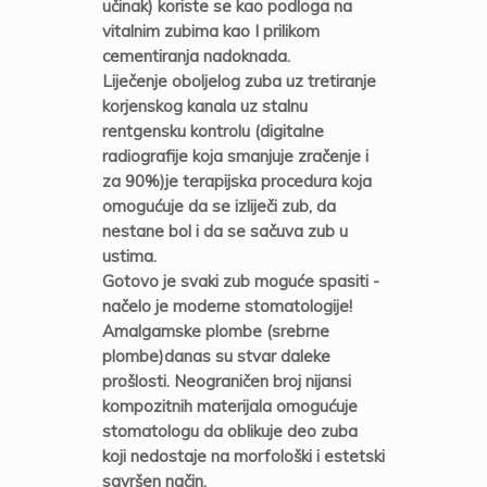
učinak) koriste se kao podloga na
vitalnim zubima kao I prilikom
cementiranja nadoknada.
Liječenje oboljelog zuba uz tretiranje
korjenskog kanala uz stalnu
rentgensku kontrolu (digitalne
radiografije koja smanjuje zračenje i
za 90%)je terapijska procedura koja
omogućuje da se izliječi zub, da
nestane bol i da se sačuva zub u
ustima.
Gotovo je svaki zub moguće spasiti -
načelo je moderne stomatologije!
Amalgamske plombe (srebrne
plombe)danas su stvar daleke
prošlosti. Neograničen broj nijansi
kompozitnih materijala omogućuje
stomatologu da oblikuje deo zuba
koji nedostaje na morfološki i estetski
savršen način.