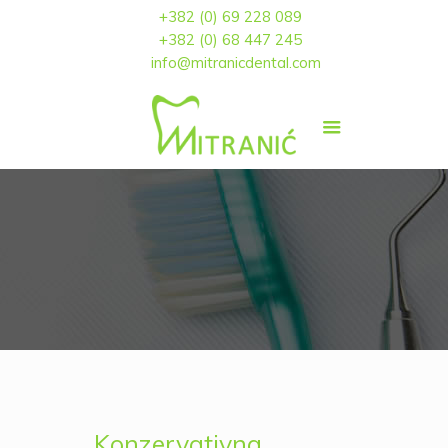
+382 (0) 69 228 089
+382 (0) 68 447 245
info@mitranicdental.com
Konzervativna