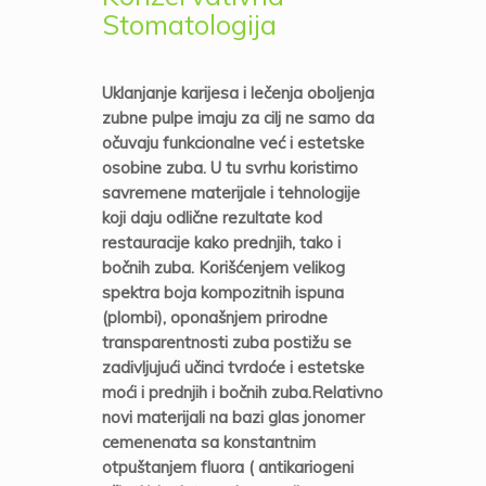
Stomatologija
Uklanjanje karijesa i lečenja oboljenja
zubne pulpe imaju za cilj ne samo da
očuvaju funkcionalne već i estetske
osobine zuba. U tu svrhu koristimo
savremene materijale i tehnologije
koji daju odlične rezultate kod
restauracije kako prednjih, tako i
bočnih zuba. Korišćenjem velikog
spektra boja kompozitnih ispuna
(plombi), oponašnjem prirodne
transparentnosti zuba postižu se
zadivljujući učinci tvrdoće i estetske
moći i prednjih i bočnih zuba.Relativno
novi materijali na bazi glas jonomer
cemenenata sa konstantnim
otpuštanjem fluora ( antikariogeni