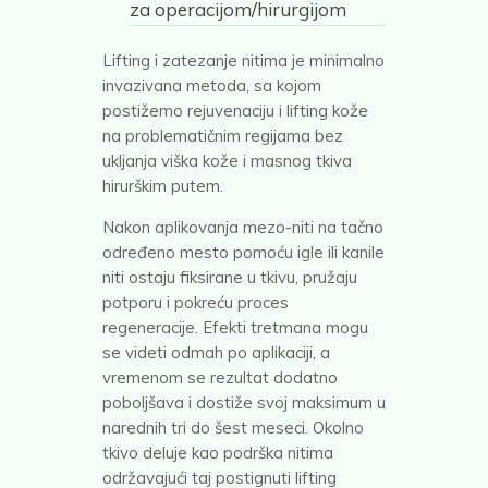
za operacijom/hirurgijom
Lifting i zatezanje nitima je minimalno
invazivana metoda, sa kojom
postižemo rejuvenaciju i lifting kože
na problematičnim regijama bez
ukljanja viška kože i masnog tkiva
hirurškim putem.
Nakon aplikovanja mezo-niti na tačno
određeno mesto pomoću igle ili kanile
niti ostaju fiksirane u tkivu, pružaju
potporu i pokreću proces
regeneracije. Efekti tretmana mogu
se videti odmah po aplikaciji, a
vremenom se rezultat dodatno
poboljšava i dostiže svoj maksimum u
narednih tri do šest meseci. Okolno
tkivo deluje kao podrška nitima
održavajući taj postignuti lifting