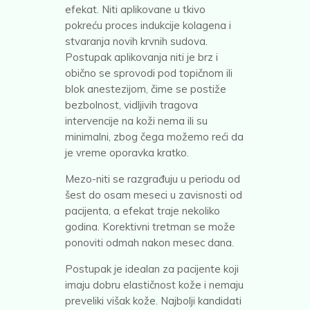
efekat. Niti aplikovane u tkivo
pokreću proces indukcije kolagena i
stvaranja novih krvnih sudova.
Postupak aplikovanja niti je brz i
obično se sprovodi pod topičnom ili
blok anestezijom, čime se postiže
bezbolnost, vidljivih tragova
intervencije na koži nema ili su
minimalni, zbog čega možemo reći da
je vreme oporavka kratko.
Mezo-niti se razgrađuju u periodu od
šest do osam meseci u zavisnosti od
pacijenta, a efekat traje nekoliko
godina. Korektivni tretman se može
ponoviti odmah nakon mesec dana.
Postupak je idealan za pacijente koji
imaju dobru elastičnost kože i nemaju
preveliki višak kože. Najbolji kandidati