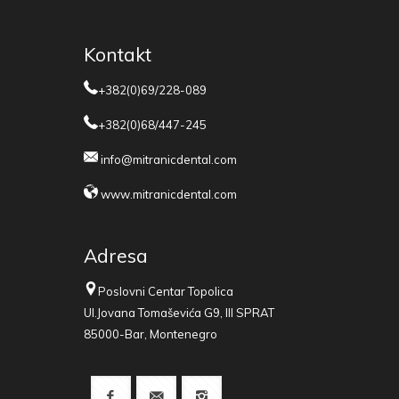
Kontakt
+382(0)69/228-089
+382(0)68/447-245
info@mitranicdental.com
www.mitranicdental.com
Adresa
Poslovni Centar Topolica
Ul.Jovana Tomaševića G9, III SPRAT
85000-Bar, Montenegro